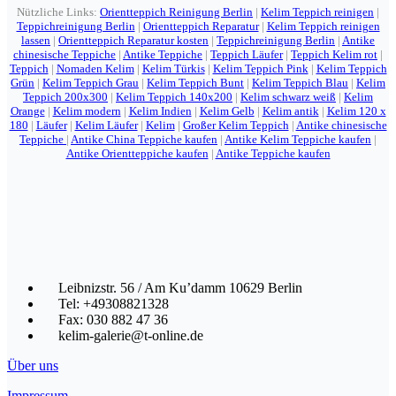
Nützliche Links:
Orientteppich Reinigung Berlin
|
Kelim Teppich reinigen
|
Teppichreinigung Berlin
|
Orientteppich Reparatur
|
Kelim Teppich reinigen
lassen
|
Orientteppich Reparatur kosten
|
Teppichreinigung Berlin
|
Antike
chinesische Teppiche
|
Antike Teppiche
|
Teppich Läufer
|
Teppich Kelim rot
|
Teppich
|
Nomaden Kelim
|
Kelim Türkis
|
Kelim Teppich Pink
|
Kelim Teppich
Grün
|
Kelim Teppich Grau
|
Kelim Teppich Bunt
|
Kelim Teppich Blau
|
Kelim
Teppich 200x300
|
Kelim Teppich 140x200
|
Kelim schwarz weiß
|
Kelim
Orange
|
Kelim modern
|
Kelim Indien
|
Kelim Gelb
|
Kelim antik
|
Kelim 120 x
180
|
Läufer
|
Kelim Läufer
|
Kelim
|
Großer Kelim Teppich
|
Antike chinesische
Teppiche
|
Antike China Teppiche kaufen
|
Antike Kelim Teppiche kaufen
|
Antike Orientteppiche kaufen
|
Antike Teppiche kaufen
Leibnizstr. 56 / Am Ku’damm 10629 Berlin
Tel: +49308821328
Fax: 030 882 47 36
kelim-galerie@t-online.de
Über uns
Impressum