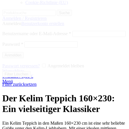
Cookie-Richtlinie (EU)
Suche
Anmelden / Registrieren
Anmelden
Benutzerkonto erstellen
Benutzername oder E-Mail-Adresse
*
Password
*
Anmelden
Passwort vergessen?
Angemeldet bleiben
Wunschliste
Filter Löschen
0
Artikel
/
0,00
€
Menü
Filter zurücksetzen
Der Kelim Teppich 160×230:
Ein vielseitiger Klassiker
Ein Kelim Teppich in den Maßen 160×230 cm ist eine sehr beliebte
Größe unter den Kelim-Liebhabern. Mit einer idealen mittleren