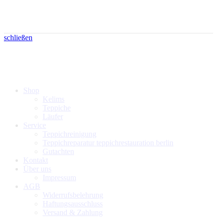
schließen
Shop
Kelims
Teppiche
Läufer
Service
Teppichreinigung
Teppichreparatur teppichrestauration berlin
Gutachten
Kontakt
Über uns
Impressum
AGB
Widerrufsbelehrung
Haftungsausschluss
Versand & Zahlung