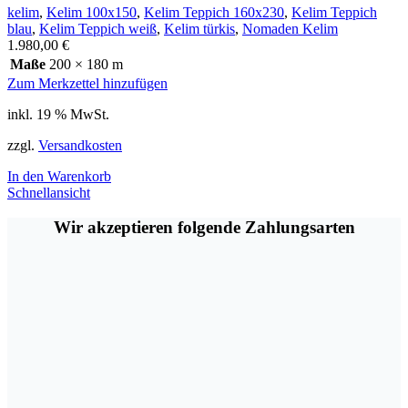
kelim
,
Kelim 100x150
,
Kelim Teppich 160x230
,
Kelim Teppich
blau
,
Kelim Teppich weiß
,
Kelim türkis
,
Nomaden Kelim
1.980,00
€
Maße
200 × 180 m
Zum Merkzettel hinzufügen
inkl. 19 % MwSt.
zzgl.
Versandkosten
In den Warenkorb
Schnellansicht
Wir akzeptieren folgende Zahlungsarten