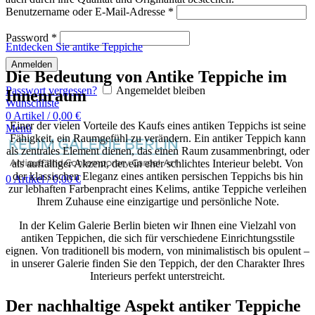
Benutzername oder E-Mail-Adresse
*
Password
*
Entdecken Sie antike Teppiche
Anmelden
Die Bedeutung von Antike Teppiche im
Passwort vergessen?
Angemeldet bleiben
Innenraum
Wunschliste
0
Artikel
/
0,00
€
Einer der vielen Vorteile des Kaufs eines antiken Teppichs ist seine
Menü
Fähigkeit, ein Raumgefühl zu verändern. Ein antiker Teppich kann
als zentrales Element dienen, das einen Raum zusammenbringt, oder
als auffälliger Akzent, der ein eher schlichtes Interieur belebt. Von
der klassischen Eleganz eines antiken persischen Teppichs bis hin
0
Artikel
/
0,00
€
zur lebhaften Farbenpracht eines Kelims, antike Teppiche verleihen
Ihrem Zuhause eine einzigartige und persönliche Note.
In der Kelim Galerie Berlin bieten wir Ihnen eine Vielzahl von
antiken Teppichen, die sich für verschiedene Einrichtungsstile
eignen. Von traditionell bis modern, von minimalistisch bis opulent –
in unserer Galerie finden Sie den Teppich, der den Charakter Ihres
Interieurs perfekt unterstreicht.
Der nachhaltige Aspekt antiker Teppiche