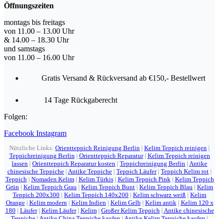
Öffnungszeiten
montags bis freitags
von 11.00 – 13.00 Uhr
& 14.00 – 18.30 Uhr
und samstags
von 11.00 – 16.00 Uhr
Gratis Versand & Rückversand ab €150,- Bestellwert
14 Tage Rückgaberecht
Folgen:
Facebook
Instagram
Nützliche Links:
Orientteppich Reinigung Berlin
|
Kelim Teppich reinigen
|
Teppichreinigung Berlin
|
Orientteppich Reparatur
|
Kelim Teppich reinigen
lassen
|
Orientteppich Reparatur kosten
|
Teppichreinigung Berlin
|
Antike
chinesische Teppiche
|
Antike Teppiche
|
Teppich Läufer
|
Teppich Kelim rot
|
Teppich
|
Nomaden Kelim
|
Kelim Türkis
|
Kelim Teppich Pink
|
Kelim Teppich
Grün
|
Kelim Teppich Grau
|
Kelim Teppich Bunt
|
Kelim Teppich Blau
|
Kelim
Teppich 200x300
|
Kelim Teppich 140x200
|
Kelim schwarz weiß
|
Kelim
Orange
|
Kelim modern
|
Kelim Indien
|
Kelim Gelb
|
Kelim antik
|
Kelim 120 x
180
|
Läufer
|
Kelim Läufer
|
Kelim
|
Großer Kelim Teppich
|
Antike chinesische
Teppiche
|
Antike China Teppiche kaufen
|
Antike Kelim Teppiche kaufen
|