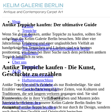
Shop
Antike Teppiche kaufen: Der ultimative Guide
Kelims
Teppiche
Wenn Sie daran denken, antike Teppiche zu kaufen, sollten Sie
Läufer
unbedingt die Kelim Galerie Berlin besuchen. Mit über vier
Service
Jahrzehnten Erfahrung und einer unglaublichen Vielfalt an
Teppichreinigung
handgeknüpften Teppichen und Läufern sind wir bestens
Teppichreparatur teppichrestauration berlin
positioniert, um Ihnen bei Ihrer Suche nach dem perfekten antiken
Gutachten
Teppich behilflich zu sein.
Kontakt
Über uns
Antike Teppiche kaufen - Die Kunst,
Impressum
AGB
Geschichte zu erzählen
Widerrufsbelehrung
Haftungsausschluss
Versand & Zahlung
Antike Teppiche sind weit mehr als nur Bodenbeläge. Sie sind
Cookie-Richtlinie (EU)
Erzähler von Geschichten vergangener Zeiten, von Kulturen und
Traditionen, die seit langem verloren gegangen sind. Sie sind
Kunstwerke, die in ihrer Vielfalt an Farben und Mustern jedes
Suche
Interieur bereichern. In unserer Kelim Galerie Berlin finden Sie
Anmelden / Registrieren
einzigartige antike Teppiche, die nicht nur durch ihr Design, sondern
Anmelden
Benutzerkonto erstellen
auch durch ihre Qualität und Originalität bestechen.