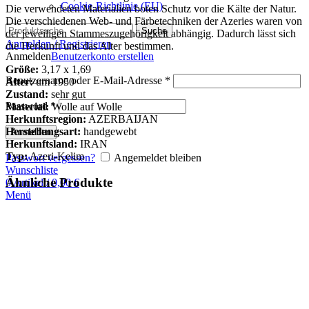
Cookie-Richtlinie (EU)
Die verwendeten Materialien boten Schutz vor die Kälte der Natur.
Die verschiedenen Web- und Färbetechniken der Azeries waren von
Suche
der jeweiligen Stammeszugehörigkeit abhängig. Dadurch lässt sich
Anmelden / Registrieren
die Herkunft und das Alter bestimmen.
Anmelden
Benutzerkonto erstellen
Größe:
3,17 x 1,69
Benutzername oder E-Mail-Adresse
*
Alter:
um 1950
Zustand:
sehr gut
Password
*
Material:
Wolle auf Wolle
Herkunftsregion:
AZERBAIJAN
Herstellungsart:
handgewebt
Anmelden
Herkunftsland:
IRAN
Typ:
Azeri-Kelim
Passwort vergessen?
Angemeldet bleiben
Wunschliste
Ähnliche Produkte
0
Artikel
/
0,00
€
Menü