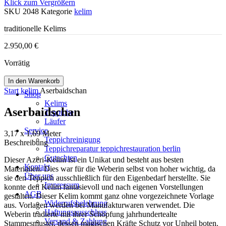
Klick zum Vergrößern
SKU
2048
Kategorie
kelim
traditionelle Kelims
2.950,00
€
Vorrätig
In den Warenkorb
Start
kelim
Aserbaidschan
Shop
Kelims
Aserbaidschan
Teppiche
Läufer
Service
3,17 x 1,69 Meter
Teppichreinigung
Beschreibung
Teppichreparatur teppichrestauration berlin
Gutachten
Dieser Azeri-Kelim ist ein Unikat und besteht aus besten
Kontakt
Materialien. Dies war für die Weberin selbst von hoher wichtig, da
Über uns
sie den Teppich ausschließlich für den Eigenbedarf herstellte. Sie
Impressum
konnte den Kelim fantasievoll und nach eigenen Vorstellungen
AGB
gestalten. Dieser Kelim kommt ganz ohne vorgezeichnete Vorlage
Widerrufsbelehrung
aus. Vorlagen werden bei Manufakturwaren verwendet. Die
Haftungsausschluss
Weberin tradierte mit ihrer Schöpfung jahrhundertealte
Versand & Zahlung
Stammesmuster, dessen magischen Kräfte Schutz vor Unheil boten.