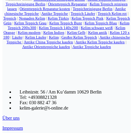
Teppichreinigung Berlin
|
Orientteppich Reparatur
|
Kelim Teppich reinigen
lassen
|
Orientteppich Reparatur kosten
|
Teppichreinigung Berlin
|
Antike
chinesische Teppiche
|
Antike Teppiche
|
Teppich Läufer
|
Teppich Kelim rot
|
Teppich
|
Nomaden Kelim
|
Kelim Türkis
|
Kelim Teppich Pink
|
Kelim Teppich
Grün
|
Kelim Teppich Grau
|
Kelim Teppich Bunt
|
Kelim Teppich Blau
|
Kelim
Teppich 200x300
|
Kelim Teppich 140x200
|
Kelim schwarz weiß
|
Kelim
Orange
|
Kelim modern
|
Kelim Indien
|
Kelim Gelb
|
Kelim antik
|
Kelim 120 x
180
|
Läufer
|
Kelim Läufer
|
Kelim
|
Großer Kelim Teppich
|
Antike chinesische
Teppiche
|
Antike China Teppiche kaufen
|
Antike Kelim Teppiche kaufen
|
Antike Orientteppiche kaufen
|
Antike Teppiche kaufen
Leibnizstr. 56 / Am Ku’damm 10629 Berlin
Tel: +49308821328
Fax: 030 882 47 36
kelim-galerie@t-online.de
Über uns
Impressum