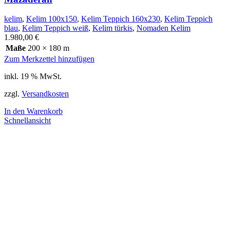
kelim
,
Kelim 100x150
,
Kelim Teppich 160x230
,
Kelim Teppich
blau
,
Kelim Teppich weiß
,
Kelim türkis
,
Nomaden Kelim
1.980,00
€
Maße
200 × 180 m
Zum Merkzettel hinzufügen
inkl. 19 % MwSt.
zzgl.
Versandkosten
In den Warenkorb
Schnellansicht