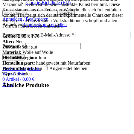
Cookie-Richtlinie (EU)
Mazandran-Kelim ist für seine abstrakte Kunst berühmt. Diese
Kunst stammt aus der Feder der Weberin, die sich frei entfalten
Suche
konnte. Hier zeigt sich der stark experimentelle Charakter dieser
Anmelden / Registrieren
Kunst, der tief aus lokalen Volkstraditionen schöpft und alten
Anmelden
Benutzerkonto erstellen
Formen neues Leben einhaucht.
Benutzername oder E-Mail-Adresse
*
Größe:
2,35 x 1,76
Alter:
Neu
Password
*
Zustand:
sehr gut
Material:
Wolle auf Wolle
Herkunftsregion:
Iran
Anmelden
Herstellungsart:
handgewebt mit Naturfarben
Herkunftsland:
Iran
Passwort vergessen?
Angemeldet bleiben
Typ:
Nomaden
Wunschliste
0
Artikel
/
0,00
€
Menü
Ähnliche Produkte