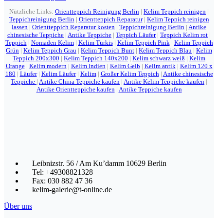
Nützliche Links:
Orientteppich Reinigung Berlin
|
Kelim Teppich reinigen
|
Teppichreinigung Berlin
|
Orientteppich Reparatur
|
Kelim Teppich reinigen
lassen
|
Orientteppich Reparatur kosten
|
Teppichreinigung Berlin
|
Antike
chinesische Teppiche
|
Antike Teppiche
|
Teppich Läufer
|
Teppich Kelim rot
|
Teppich
|
Nomaden Kelim
|
Kelim Türkis
|
Kelim Teppich Pink
|
Kelim Teppich
Grün
|
Kelim Teppich Grau
|
Kelim Teppich Bunt
|
Kelim Teppich Blau
|
Kelim
Teppich 200x300
|
Kelim Teppich 140x200
|
Kelim schwarz weiß
|
Kelim
Orange
|
Kelim modern
|
Kelim Indien
|
Kelim Gelb
|
Kelim antik
|
Kelim 120 x
180
|
Läufer
|
Kelim Läufer
|
Kelim
|
Großer Kelim Teppich
|
Antike chinesische
Teppiche
|
Antike China Teppiche kaufen
|
Antike Kelim Teppiche kaufen
|
Antike Orientteppiche kaufen
|
Antike Teppiche kaufen
Leibnizstr. 56 / Am Ku’damm 10629 Berlin
Tel: +49308821328
Fax: 030 882 47 36
kelim-galerie@t-online.de
Über uns