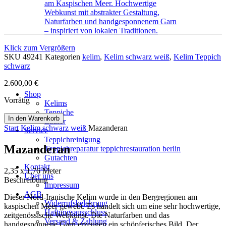
Klick zum Vergrößern
SKU
49241
Kategorien
kelim
,
Kelim schwarz weiß
,
Kelim Teppich
schwarz
2.600,00
€
Shop
Vorrätig
Kelims
Teppiche
In den Warenkorb
Läufer
Start
Kelim schwarz weiß
Mazanderan
Service
Teppichreinigung
Mazanderan
Teppichreparatur teppichrestauration berlin
Gutachten
Kontakt
2,35 x 1,76 Meter
Über uns
Beschreibung
Impressum
AGB
Dieser Nord-Iranische Kelim wurde in den Bergregionen am
Widerrufsbelehrung
kaspischen Meer gewebt. Es handelt sich um eine sehr hochwertige,
Haftungsausschluss
zeitgenössische Webkunst. Die Naturfarben und das
Versand & Zahlung
handgesponnene Garn erzeugen ein schöpferisches Bild. Der