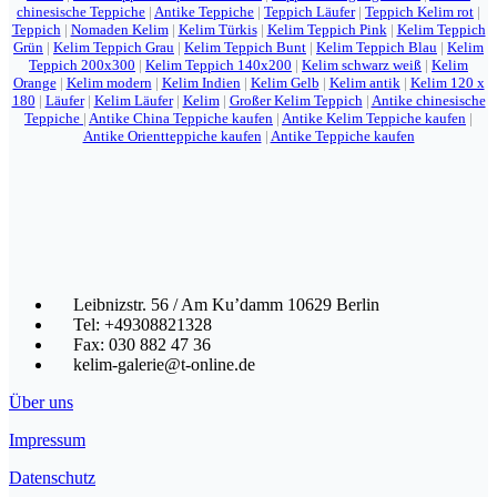
chinesische Teppiche
|
Antike Teppiche
|
Teppich Läufer
|
Teppich Kelim rot
|
Teppich
|
Nomaden Kelim
|
Kelim Türkis
|
Kelim Teppich Pink
|
Kelim Teppich
Grün
|
Kelim Teppich Grau
|
Kelim Teppich Bunt
|
Kelim Teppich Blau
|
Kelim
Teppich 200x300
|
Kelim Teppich 140x200
|
Kelim schwarz weiß
|
Kelim
Orange
|
Kelim modern
|
Kelim Indien
|
Kelim Gelb
|
Kelim antik
|
Kelim 120 x
180
|
Läufer
|
Kelim Läufer
|
Kelim
|
Großer Kelim Teppich
|
Antike chinesische
Teppiche
|
Antike China Teppiche kaufen
|
Antike Kelim Teppiche kaufen
|
Antike Orientteppiche kaufen
|
Antike Teppiche kaufen
Leibnizstr. 56 / Am Ku’damm 10629 Berlin
Tel: +49308821328
Fax: 030 882 47 36
kelim-galerie@t-online.de
Über uns
Impressum
Datenschutz