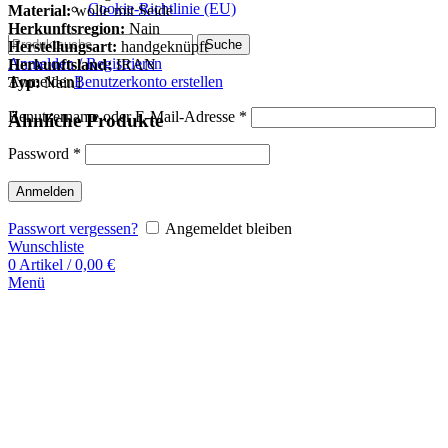
Cookie-Richtlinie (EU)
Material:
wolle mit Seide
Herkunftsregion:
Nain
Suche
Herstellungsart:
handgeknüpft
Anmelden / Registrieren
Herkunftsland:
IRAN
Anmelden
Benutzerkonto erstellen
Typ:
Nain1
Benutzername oder E-Mail-Adresse
*
Ähnliche Produkte
Password
*
Anmelden
Passwort vergessen?
Angemeldet bleiben
Wunschliste
0
Artikel
/
0,00
€
Menü