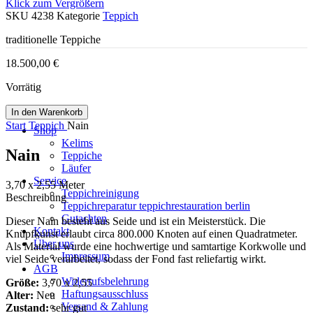
Klick zum Vergrößern
SKU
4238
Kategorie
Teppich
traditionelle Teppiche
18.500,00
€
Vorrätig
In den Warenkorb
Start
Teppich
Nain
Shop
Kelims
Nain
Teppiche
Läufer
Service
3,70 x 2,55 Meter
Teppichreinigung
Beschreibung
Teppichreparatur teppichrestauration berlin
Gutachten
Dieser Nain besteht aus Seide und ist ein Meisterstück. Die
Kontakt
Knüpfkunst erlaubt circa 800.000 Knoten auf einen Quadratmeter.
Über uns
Als Material wurde eine hochwertige und samtartige Korkwolle und
Impressum
viel Seide verarbeitet, sodass der Fond fast reliefartig wirkt.
AGB
Widerrufsbelehrung
Größe:
3,70 x 2,55
Haftungsausschluss
Alter:
Neu
Versand & Zahlung
Zustand:
sehr gut