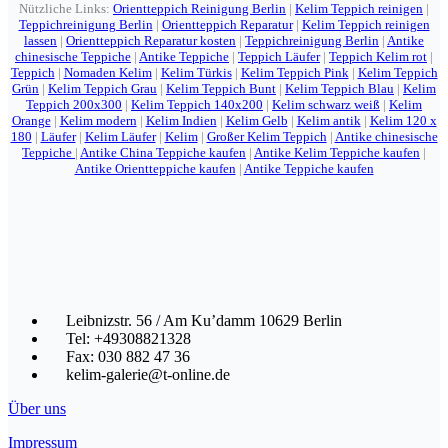
Nützliche Links:
Orientteppich Reinigung Berlin
|
Kelim Teppich reinigen
|
Teppichreinigung Berlin
|
Orientteppich Reparatur
|
Kelim Teppich reinigen
lassen
|
Orientteppich Reparatur kosten
|
Teppichreinigung Berlin
|
Antike
chinesische Teppiche
|
Antike Teppiche
|
Teppich Läufer
|
Teppich Kelim rot
|
Teppich
|
Nomaden Kelim
|
Kelim Türkis
|
Kelim Teppich Pink
|
Kelim Teppich
Grün
|
Kelim Teppich Grau
|
Kelim Teppich Bunt
|
Kelim Teppich Blau
|
Kelim
Teppich 200x300
|
Kelim Teppich 140x200
|
Kelim schwarz weiß
|
Kelim
Orange
|
Kelim modern
|
Kelim Indien
|
Kelim Gelb
|
Kelim antik
|
Kelim 120 x
180
|
Läufer
|
Kelim Läufer
|
Kelim
|
Großer Kelim Teppich
|
Antike chinesische
Teppiche
|
Antike China Teppiche kaufen
|
Antike Kelim Teppiche kaufen
|
Antike Orientteppiche kaufen
|
Antike Teppiche kaufen
Leibnizstr. 56 / Am Ku’damm 10629 Berlin
Tel: +49308821328
Fax: 030 882 47 36
kelim-galerie@t-online.de
Über uns
Impressum