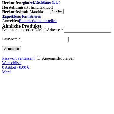
Cookie-Richtlinie (EU)
Herkunftsregion:
Maroccan
Herstellungsart:
handgeknüpft
Suche
Herkunftsland:
Marokko
Anmelden / Registrieren
Typ:
Maroccan
Anmelden
Benutzerkonto erstellen
Ähnliche Produkte
Benutzername oder E-Mail-Adresse
*
Password
*
Anmelden
Passwort vergessen?
Angemeldet bleiben
Wunschliste
0
Artikel
/
0,00
€
Menü