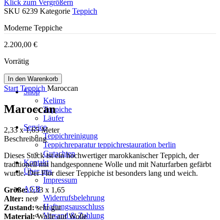
Klick zum Vergrößern
SKU
6239
Kategorie
Teppich
Moderne Teppiche
2.200,00
€
Vorrätig
In den Warenkorb
Start
Teppich
Maroccan
Shop
Kelims
Maroccan
Teppiche
Läufer
Service
2,33 x 1,65 Meter
Teppichreinigung
Beschreibung
Teppichreparatur teppichrestauration berlin
Gutachten
Dieses Stück ist ein hochwertiger marokkanischer Teppich, der
Kontakt
traditionell mit handgesponnene Wolle und mit Naturfarben gefärbt
Über uns
wurde. Der Flor dieser Teppiche ist besonders lang und weich.
Impressum
AGB
Größe:
2,33 x 1,65
Widerrufsbelehrung
Alter:
neu
Haftungsausschluss
Zustand:
sehr gut
Versand & Zahlung
Material:
Wolle auf Wolle