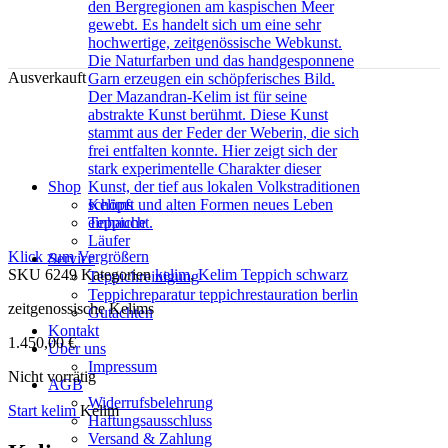
Ausverkauft
Shop
Kelims
Teppiche
Läufer
Klick zum Vergrößern
Service
SKU
6249
Kategorien
kelim
,
Kelim Teppich schwarz
Teppichreinigung
Teppichreparatur teppichrestauration berlin
zeitgenossische Kelims
Gutachten
Kontakt
1.450,00
€
Über uns
Impressum
Nicht vorrätig
AGB
Widerrufsbelehrung
Start
kelim
Kelim
Haftungsausschluss
Versand & Zahlung