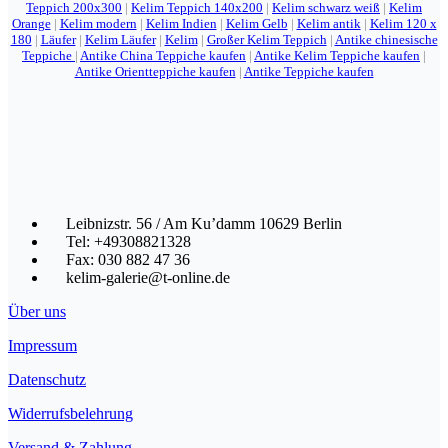
Teppich 200x300
|
Kelim Teppich 140x200
|
Kelim schwarz weiß
|
Kelim
Orange
|
Kelim modern
|
Kelim Indien
|
Kelim Gelb
|
Kelim antik
|
Kelim 120 x
180
|
Läufer
|
Kelim Läufer
|
Kelim
|
Großer Kelim Teppich
|
Antike chinesische
Teppiche
|
Antike China Teppiche kaufen
|
Antike Kelim Teppiche kaufen
|
Antike Orientteppiche kaufen
|
Antike Teppiche kaufen
Leibnizstr. 56 / Am Ku’damm 10629 Berlin
Tel: +49308821328
Fax: 030 882 47 36
kelim-galerie@t-online.de
Über uns
Impressum
Datenschutz
Widerrufsbelehrung
Versand & Zahlung