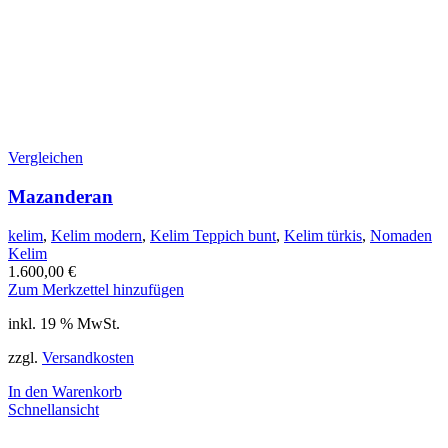
Vergleichen
Mazanderan
kelim
,
Kelim modern
,
Kelim Teppich bunt
,
Kelim türkis
,
Nomaden
Kelim
1.600,00
€
Zum Merkzettel hinzufügen
inkl. 19 % MwSt.
zzgl.
Versandkosten
In den Warenkorb
Schnellansicht