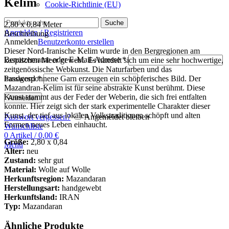
Kelim
Cookie-Richtlinie (EU)
Suche
2,80 x 0,84 Meter
Anmelden / Registrieren
Beschreibung
Anmelden
Benutzerkonto erstellen
Dieser Nord-Iranische Kelim wurde in den Bergregionen am
Benutzername oder E-Mail-Adresse
*
kaspischen Meer gewebt. Es handelt sich um eine sehr hochwertige,
zeitgenössische Webkunst. Die Naturfarben und das
handgesponnene Garn erzeugen ein schöpferisches Bild. Der
Password
*
Mazandran-Kelim ist für seine abstrakte Kunst berühmt. Diese
Kunst stammt aus der Feder der Weberin, die sich frei entfalten
Anmelden
konnte. Hier zeigt sich der stark experimentelle Charakter dieser
Kunst, der tief aus lokalen Volkstraditionen schöpft und alten
Passwort vergessen?
Angemeldet bleiben
Formen neues Leben einhaucht.
Wunschliste
0
Artikel
/
0,00
€
Größe:
2,80 x 0,84
Menü
Alter:
neu
Zustand:
sehr gut
Material:
Wolle auf Wolle
Herkunftsregion:
Mazandaran
Herstellungsart:
handgewebt
Herkunftsland:
IRAN
Typ:
Mazandaran
Ähnliche Produkte