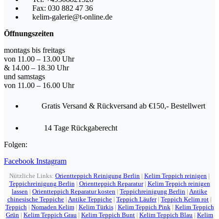
Fax: 030 882 47 36
kelim-galerie@t-online.de
Öffnungszeiten
montags bis freitags
von 11.00 – 13.00 Uhr
& 14.00 – 18.30 Uhr
und samstags
von 11.00 – 16.00 Uhr
Gratis Versand & Rückversand ab €150,- Bestellwert
14 Tage Rückgaberecht
Folgen:
Facebook
Instagram
Nützliche Links:
Orientteppich Reinigung Berlin
|
Kelim Teppich reinigen
|
Teppichreinigung Berlin
|
Orientteppich Reparatur
|
Kelim Teppich reinigen
lassen
|
Orientteppich Reparatur kosten
|
Teppichreinigung Berlin
|
Antike
chinesische Teppiche
|
Antike Teppiche
|
Teppich Läufer
|
Teppich Kelim rot
|
Teppich
|
Nomaden Kelim
|
Kelim Türkis
|
Kelim Teppich Pink
|
Kelim Teppich
Grün
|
Kelim Teppich Grau
|
Kelim Teppich Bunt
|
Kelim Teppich Blau
|
Kelim