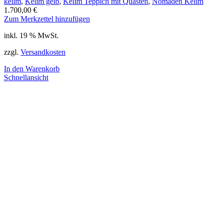
kelim
,
Kelim gelb
,
Kelim Teppich mit Quasten
,
Nomaden Kelim
1.700,00
€
Zum Merkzettel hinzufügen
inkl. 19 % MwSt.
zzgl.
Versandkosten
In den Warenkorb
Schnellansicht