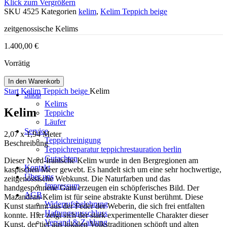
Klick zum Vergrößern
SKU
4525
Kategorien
kelim
,
Kelim Teppich beige
zeitgenossische Kelims
1.400,00
€
Vorrätig
In den Warenkorb
Start
Kelim Teppich beige
Kelim
Shop
Kelims
Kelim
Teppiche
Läufer
Service
2,07 x 1,94 Meter
Teppichreinigung
Beschreibung
Teppichreparatur teppichrestauration berlin
Gutachten
Dieser Nord-Iranische Kelim wurde in den Bergregionen am
Kontakt
kaspischen Meer gewebt. Es handelt sich um eine sehr hochwertige,
Über uns
zeitgenössische Webkunst. Die Naturfarben und das
Impressum
handgesponnene Garn erzeugen ein schöpferisches Bild. Der
AGB
Mazandran-Kelim ist für seine abstrakte Kunst berühmt. Diese
Widerrufsbelehrung
Kunst stammt aus der Feder der Weberin, die sich frei entfalten
Haftungsausschluss
konnte. Hier zeigt sich der stark experimentelle Charakter dieser
Versand & Zahlung
Kunst, der tief aus lokalen Volkstraditionen schöpft und alten