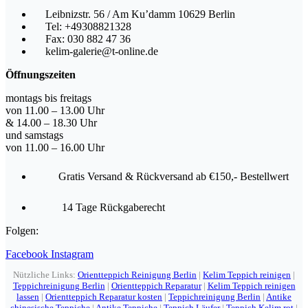
Leibnizstr. 56 / Am Ku’damm 10629 Berlin
Tel: +49308821328
Fax: 030 882 47 36
kelim-galerie@t-online.de
Öffnungszeiten
montags bis freitags
von 11.00 – 13.00 Uhr
& 14.00 – 18.30 Uhr
und samstags
von 11.00 – 16.00 Uhr
Gratis Versand & Rückversand ab €150,- Bestellwert
14 Tage Rückgaberecht
Folgen:
Facebook
Instagram
Nützliche Links:
Orientteppich Reinigung Berlin
|
Kelim Teppich reinigen
|
Teppichreinigung Berlin
|
Orientteppich Reparatur
|
Kelim Teppich reinigen
lassen
|
Orientteppich Reparatur kosten
|
Teppichreinigung Berlin
|
Antike
chinesische Teppiche
|
Antike Teppiche
|
Teppich Läufer
|
Teppich Kelim rot
|