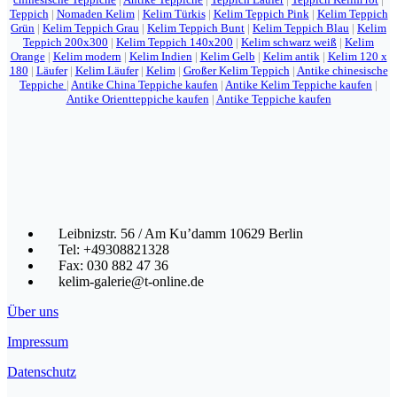
Teppich
|
Nomaden Kelim
|
Kelim Türkis
|
Kelim Teppich Pink
|
Kelim Teppich
Grün
|
Kelim Teppich Grau
|
Kelim Teppich Bunt
|
Kelim Teppich Blau
|
Kelim
Teppich 200x300
|
Kelim Teppich 140x200
|
Kelim schwarz weiß
|
Kelim
Orange
|
Kelim modern
|
Kelim Indien
|
Kelim Gelb
|
Kelim antik
|
Kelim 120 x
180
|
Läufer
|
Kelim Läufer
|
Kelim
|
Großer Kelim Teppich
|
Antike chinesische
Teppiche
|
Antike China Teppiche kaufen
|
Antike Kelim Teppiche kaufen
|
Antike Orientteppiche kaufen
|
Antike Teppiche kaufen
Leibnizstr. 56 / Am Ku’damm 10629 Berlin
Tel: +49308821328
Fax: 030 882 47 36
kelim-galerie@t-online.de
Über uns
Impressum
Datenschutz