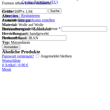
Cookie-Richtlinie (EU)
Formen neues Leben einhaucht.
Suche
Größe:
2,07 x 1,94
Anmelden / Registrieren
Alter:
neu
Anmelden
Benutzerkonto erstellen
Zustand:
sehr gut
Material:
Wolle auf Wolle
Benutzername oder E-Mail-Adresse
*
Herkunftsregion:
Mazandaran
Herstellungsart:
handgewebt
Password
*
Herkunftsland:
IRAN
Typ:
Mazandaran
Anmelden
Ähnliche Produkte
Passwort vergessen?
Angemeldet bleiben
Wunschliste
0
Artikel
/
0,00
€
Menü