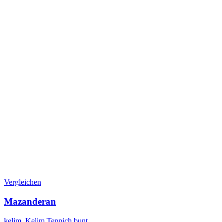
Vergleichen
Mazanderan
kelim
,
Kelim Teppich bunt