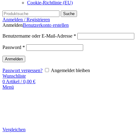
Cookie-Richtlinie (EU)
Suche
Anmelden / Registrieren
Anmelden
Benutzerkonto erstellen
Benutzername oder E-Mail-Adresse
*
Password
*
Anmelden
Passwort vergessen?
Angemeldet bleiben
Wunschliste
0
Artikel
/
0,00
€
Menü
Vergleichen