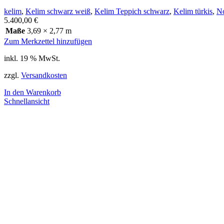
kelim
,
Kelim schwarz weiß
,
Kelim Teppich schwarz
,
Kelim türkis
,
N
5.400,00
€
Maße
3,69 × 2,77 m
Zum Merkzettel hinzufügen
inkl. 19 % MwSt.
zzgl.
Versandkosten
In den Warenkorb
Schnellansicht