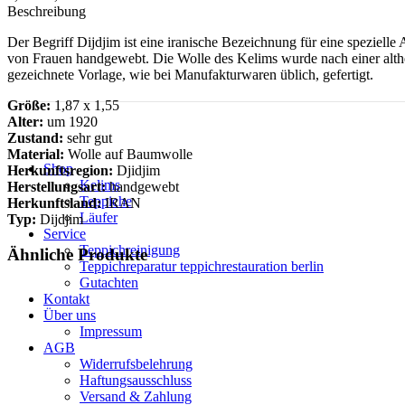
Beschreibung
Der Begriff Dijdjim ist eine iranische Bezeichnung für eine speziel
von Frauen handgewebt. Die Wolle des Kelims wurde nach einer althe
gezeichnete Vorlage, wie bei Manufakturwaren üblich, gefertigt.
Größe:
1,87 x 1,55
Alter:
um 1920
Zustand:
sehr gut
Material:
Wolle auf Baumwolle
Shop
Herkunftsregion:
Djidjim
Kelims
Herstellungsart:
handgewebt
Teppiche
Herkunftsland:
IRAN
Läufer
Typ:
Dijdjim
Service
Teppichreinigung
Ähnliche Produkte
Teppichreparatur teppichrestauration berlin
Gutachten
Kontakt
Über uns
Impressum
AGB
Widerrufsbelehrung
Haftungsausschluss
Versand & Zahlung