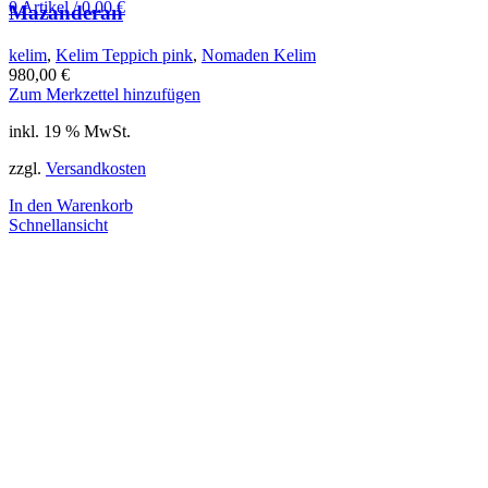
0
Artikel
/
0,00
€
Mazanderan
kelim
,
Kelim Teppich pink
,
Nomaden Kelim
980,00
€
Zum Merkzettel hinzufügen
inkl. 19 % MwSt.
zzgl.
Versandkosten
In den Warenkorb
Schnellansicht