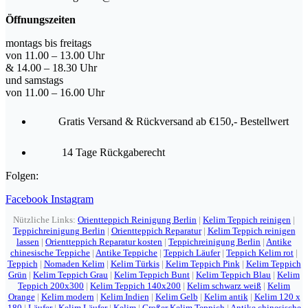
Öffnungszeiten
montags bis freitags
von 11.00 – 13.00 Uhr
& 14.00 – 18.30 Uhr
und samstags
von 11.00 – 16.00 Uhr
Gratis Versand & Rückversand ab €150,- Bestellwert
14 Tage Rückgaberecht
Folgen:
Facebook
Instagram
Nützliche Links:
Orientteppich Reinigung Berlin
|
Kelim Teppich reinigen
|
Teppichreinigung Berlin
|
Orientteppich Reparatur
|
Kelim Teppich reinigen
lassen
|
Orientteppich Reparatur kosten
|
Teppichreinigung Berlin
|
Antike
chinesische Teppiche
|
Antike Teppiche
|
Teppich Läufer
|
Teppich Kelim rot
|
Teppich
|
Nomaden Kelim
|
Kelim Türkis
|
Kelim Teppich Pink
|
Kelim Teppich
Grün
|
Kelim Teppich Grau
|
Kelim Teppich Bunt
|
Kelim Teppich Blau
|
Kelim
Teppich 200x300
|
Kelim Teppich 140x200
|
Kelim schwarz weiß
|
Kelim
Orange
|
Kelim modern
|
Kelim Indien
|
Kelim Gelb
|
Kelim antik
|
Kelim 120 x
180
|
Läufer
|
Kelim Läufer
|
Kelim
|
Großer Kelim Teppich
|
Antike chinesische