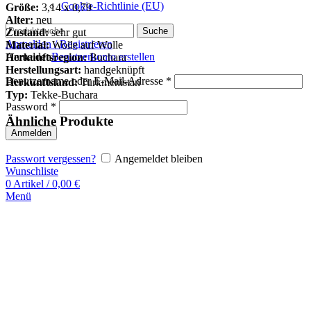
Cookie-Richtlinie (EU)
Größe:
3,14 x 0,79
Alter:
neu
Suche
Zustand:
sehr gut
Anmelden / Registrieren
Material:
Wolle auf Wolle
Anmelden
Benutzerkonto erstellen
Herkunftsregion:
Buchara
Herstellungsart:
handgeknüpft
Benutzername oder E-Mail-Adresse
*
Herkunftsland:
Turkmenistan
Typ:
Tekke-Buchara
Password
*
Ähnliche Produkte
Anmelden
Passwort vergessen?
Angemeldet bleiben
Wunschliste
0
Artikel
/
0,00
€
Menü