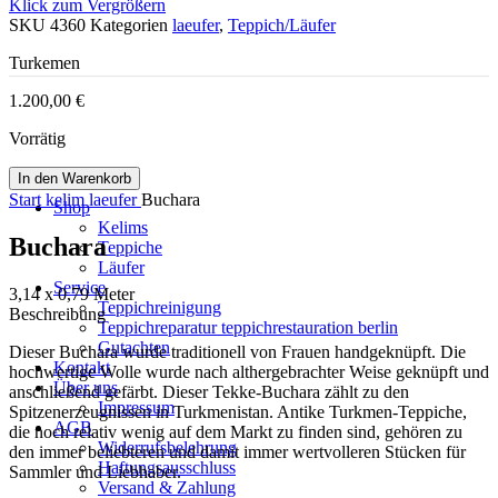
Klick zum Vergrößern
SKU
4360
Kategorien
laeufer
,
Teppich/Läufer
Turkemen
1.200,00
€
Vorrätig
In den Warenkorb
Start
kelim
laeufer
Buchara
Shop
Kelims
Buchara
Teppiche
Läufer
Service
3,14 x 0,79 Meter
Teppichreinigung
Beschreibung
Teppichreparatur teppichrestauration berlin
Gutachten
Dieser Buchara wurde traditionell von Frauen handgeknüpft. Die
Kontakt
hochwertige Wolle wurde nach althergebrachter Weise geknüpft und
Über uns
anschließend gefärbt. Dieser Tekke-Buchara zählt zu den
Impressum
Spitzenerzeugnissen in Turkmenistan. Antike Turkmen-Teppiche,
AGB
die noch relativ wenig auf dem Markt zu finden sind, gehören zu
Widerrufsbelehrung
den immer beliebteren und damit immer wertvolleren Stücken für
Haftungsausschluss
Sammler und Liebhaber.
Versand & Zahlung