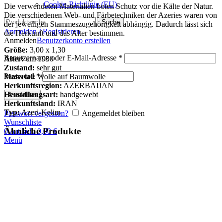
Cookie-Richtlinie (EU)
Die verwendeten Materialien boten Schutz vor die Kälte der Natur.
Die verschiedenen Web- und Färbetechniken der Azeries waren von
Suche
der jeweiligen Stammeszugehörigkeit abhängig. Dadurch lässt sich
Anmelden / Registrieren
die Herkunft und das Alter bestimmen.
Anmelden
Benutzerkonto erstellen
Größe:
3,00 x 1,30
Benutzername oder E-Mail-Adresse
*
Alter:
um 1930
Zustand:
sehr gut
Password
*
Material:
Wolle auf Baumwolle
Herkunftsregion:
AZERBAIJAN
Herstellungsart:
handgewebt
Anmelden
Herkunftsland:
IRAN
Typ:
Azeri-Kelim
Passwort vergessen?
Angemeldet bleiben
Wunschliste
Ähnliche Produkte
0
Artikel
/
0,00
€
Menü