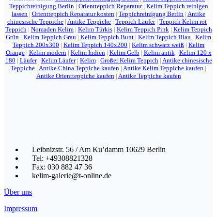
Teppichreinigung Berlin
|
Orientteppich Reparatur
|
Kelim Teppich reinigen
lassen
|
Orientteppich Reparatur kosten
|
Teppichreinigung Berlin
|
Antike
chinesische Teppiche
|
Antike Teppiche
|
Teppich Läufer
|
Teppich Kelim rot
|
Teppich
|
Nomaden Kelim
|
Kelim Türkis
|
Kelim Teppich Pink
|
Kelim Teppich
Grün
|
Kelim Teppich Grau
|
Kelim Teppich Bunt
|
Kelim Teppich Blau
|
Kelim
Teppich 200x300
|
Kelim Teppich 140x200
|
Kelim schwarz weiß
|
Kelim
Orange
|
Kelim modern
|
Kelim Indien
|
Kelim Gelb
|
Kelim antik
|
Kelim 120 x
180
|
Läufer
|
Kelim Läufer
|
Kelim
|
Großer Kelim Teppich
|
Antike chinesische
Teppiche
|
Antike China Teppiche kaufen
|
Antike Kelim Teppiche kaufen
|
Antike Orientteppiche kaufen
|
Antike Teppiche kaufen
Leibnizstr. 56 / Am Ku’damm 10629 Berlin
Tel: +49308821328
Fax: 030 882 47 36
kelim-galerie@t-online.de
Über uns
Impressum