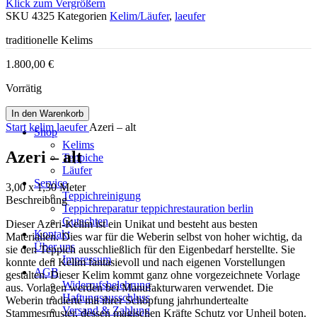
Klick zum Vergrößern
SKU
4325
Kategorien
Kelim/Läufer
,
laeufer
traditionelle Kelims
1.800,00
€
Vorrätig
In den Warenkorb
Start
kelim
laeufer
Azeri – alt
Shop
Kelims
Azeri – alt
Teppiche
Läufer
Service
3,00 x 1,30 Meter
Teppichreinigung
Beschreibung
Teppichreparatur teppichrestauration berlin
Gutachten
Dieser Azeri-Kelim ist ein Unikat und besteht aus besten
Kontakt
Materialien. Dies war für die Weberin selbst von hoher wichtig, da
Über uns
sie den Teppich ausschließlich für den Eigenbedarf herstellte. Sie
Impressum
konnte den Kelim fantasievoll und nach eigenen Vorstellungen
AGB
gestalten. Dieser Kelim kommt ganz ohne vorgezeichnete Vorlage
Widerrufsbelehrung
aus. Vorlagen werden bei Manufakturwaren verwendet. Die
Haftungsausschluss
Weberin tradierte mit ihrer Schöpfung jahrhundertealte
Versand & Zahlung
Stammesmuster, dessen magischen Kräfte Schutz vor Unheil boten.