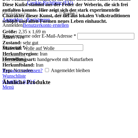
Cookie-Richtlinie (EU)
Diese Kunst stammt aus der Feder der Weberin, die sich frei
entfalten konnte. Hier zeigt sich der stark experimentelle
Suche
Charakter dieser Kunst, der tief aus lokalen Volkstraditionen
Anmelden / Registrieren
schöpft und alten Formen neues Leben einhaucht.
Anmelden
Benutzerkonto erstellen
Größe:
2,35 x 1,69 m
Benutzername oder E-Mail-Adresse
*
Alter:
Neu
Zustand:
sehr gut
Password
*
Material:
Wolle auf Wolle
Herkunftsregion:
Iran
Herstellungsart:
handgewebt mit Naturfarben
Anmelden
Herkunftsland:
Iran
Typ:
Nomaden
Passwort vergessen?
Angemeldet bleiben
Wunschliste
0
Artikel
/
0,00
€
Ähnliche Produkte
Menü