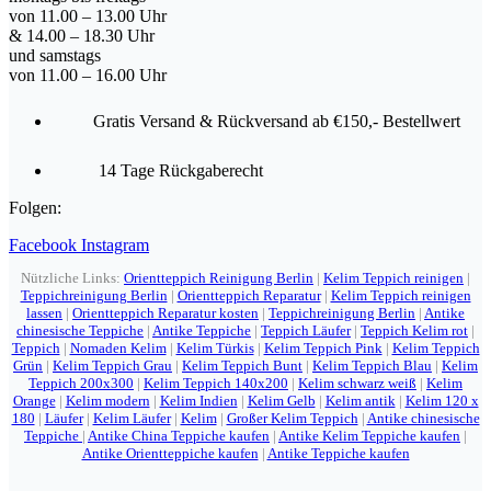
von 11.00 – 13.00 Uhr
& 14.00 – 18.30 Uhr
und samstags
von 11.00 – 16.00 Uhr
Gratis Versand & Rückversand ab €150,- Bestellwert
14 Tage Rückgaberecht
Folgen:
Facebook
Instagram
Nützliche Links:
Orientteppich Reinigung Berlin
|
Kelim Teppich reinigen
|
Teppichreinigung Berlin
|
Orientteppich Reparatur
|
Kelim Teppich reinigen
lassen
|
Orientteppich Reparatur kosten
|
Teppichreinigung Berlin
|
Antike
chinesische Teppiche
|
Antike Teppiche
|
Teppich Läufer
|
Teppich Kelim rot
|
Teppich
|
Nomaden Kelim
|
Kelim Türkis
|
Kelim Teppich Pink
|
Kelim Teppich
Grün
|
Kelim Teppich Grau
|
Kelim Teppich Bunt
|
Kelim Teppich Blau
|
Kelim
Teppich 200x300
|
Kelim Teppich 140x200
|
Kelim schwarz weiß
|
Kelim
Orange
|
Kelim modern
|
Kelim Indien
|
Kelim Gelb
|
Kelim antik
|
Kelim 120 x
180
|
Läufer
|
Kelim Läufer
|
Kelim
|
Großer Kelim Teppich
|
Antike chinesische
Teppiche
|
Antike China Teppiche kaufen
|
Antike Kelim Teppiche kaufen
|
Antike Orientteppiche kaufen
|
Antike Teppiche kaufen