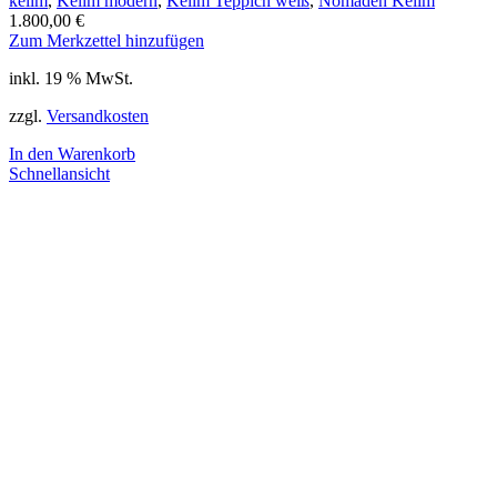
kelim
,
Kelim modern
,
Kelim Teppich weiß
,
Nomaden Kelim
1.800,00
€
Zum Merkzettel hinzufügen
inkl. 19 % MwSt.
zzgl.
Versandkosten
In den Warenkorb
Schnellansicht