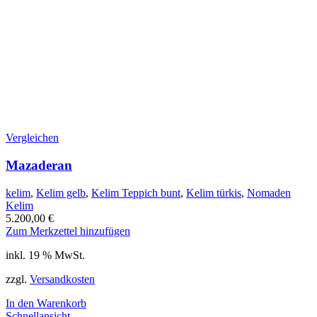
Vergleichen
Mazaderan
kelim
,
Kelim gelb
,
Kelim Teppich bunt
,
Kelim türkis
,
Nomaden
Kelim
5.200,00
€
Zum Merkzettel hinzufügen
inkl. 19 % MwSt.
zzgl.
Versandkosten
In den Warenkorb
Schnellansicht