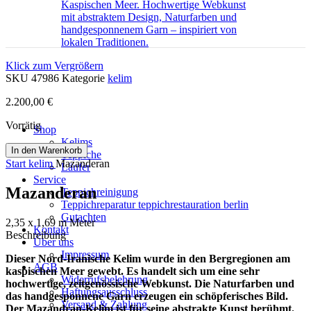
Klick zum Vergrößern
SKU
47986
Kategorie
kelim
2.200,00
€
Vorrätig
Shop
Kelims
In den Warenkorb
Teppiche
Start
kelim
Mazanderan
Läufer
Service
Mazanderan
Teppichreinigung
Teppichreparatur teppichrestauration berlin
Gutachten
2,35 x 1,69 m Meter
Kontakt
Beschreibung
Über uns
Impressum
Dieser Nord-Iranische Kelim wurde in den Bergregionen am
AGB
kaspischen Meer gewebt. Es handelt sich um eine sehr
Widerrufsbelehrung
hochwertige, zeitgenössische Webkunst. Die Naturfarben und
Haftungsausschluss
das handgesponnene Garn erzeugen ein schöpferisches Bild.
Versand & Zahlung
Der Mazandran-Kelim ist für seine abstrakte Kunst berühmt.