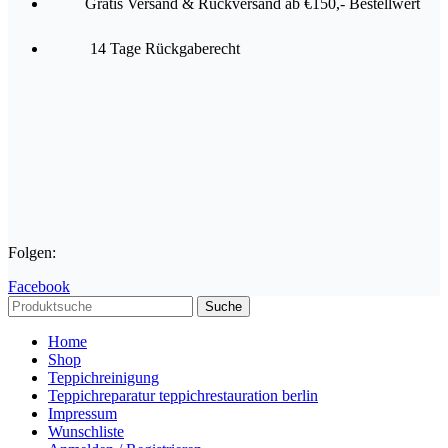
Gratis Versand & Rückversand ab €150,- Bestellwert
14 Tage Rückgaberecht
Folgen:
Facebook
Suche
Home
Shop
Teppichreinigung
Teppichreparatur teppichrestauration berlin
Impressum
Wunschliste