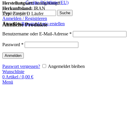
Cookie-Richtlinie (EU)
Herstellungsart:
handgeknüpft
Herkunftsland:
IRAN
Suche
Typ:
Zanjan Ð Läufer
Anmelden / Registrieren
Anmelden
Benutzerkonto erstellen
Ähnliche Produkte
Benutzername oder E-Mail-Adresse
*
Password
*
Anmelden
Passwort vergessen?
Angemeldet bleiben
Wunschliste
0
Artikel
/
0,00
€
Menü