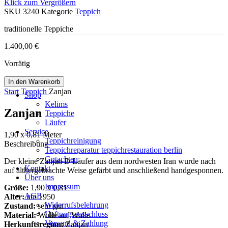
Klick zum Vergrößern
SKU
3240
Kategorie
Teppich
traditionelle Teppiche
1.400,00
€
Vorrätig
In den Warenkorb
Start
Teppich
Zanjan
Shop
Kelims
Zanjan
Teppiche
Läufer
Service
1,90 x 0,81 Meter
Teppichreinigung
Beschreibung
Teppichreparatur teppichrestauration berlin
Gutachten
Der kleine Zanjan Ð Läufer aus dem nordwesten Iran wurde nach
Kontakt
auf althergebrachte Weise gefärbt und anschließend handgesponnen.
Über uns
Impressum
Größe:
1,90 x 0,81
AGB
Alter:
um 1950
Widerrufsbelehrung
Zustand:
sehr gut
Haftungsausschluss
Material:
Wolle auf Wolle
Versand & Zahlung
Herkunftsregion:
Zanjan