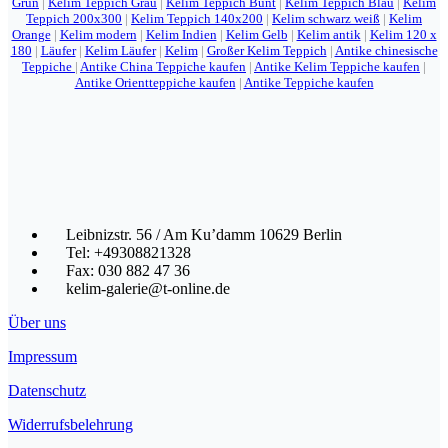
Grün
|
Kelim Teppich Grau
|
Kelim Teppich Bunt
|
Kelim Teppich Blau
|
Kelim
Teppich 200x300
|
Kelim Teppich 140x200
|
Kelim schwarz weiß
|
Kelim
Orange
|
Kelim modern
|
Kelim Indien
|
Kelim Gelb
|
Kelim antik
|
Kelim 120 x
180
|
Läufer
|
Kelim Läufer
|
Kelim
|
Großer Kelim Teppich
|
Antike chinesische
Teppiche
|
Antike China Teppiche kaufen
|
Antike Kelim Teppiche kaufen
|
Antike Orientteppiche kaufen
|
Antike Teppiche kaufen
Leibnizstr. 56 / Am Ku’damm 10629 Berlin
Tel: +49308821328
Fax: 030 882 47 36
kelim-galerie@t-online.de
Über uns
Impressum
Datenschutz
Widerrufsbelehrung