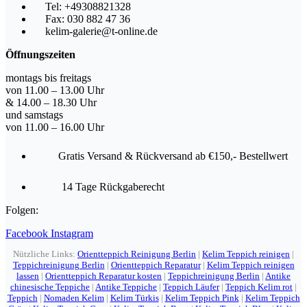
Tel: +49308821328
Fax: 030 882 47 36
kelim-galerie@t-online.de
Öffnungszeiten
montags bis freitags
von 11.00 – 13.00 Uhr
& 14.00 – 18.30 Uhr
und samstags
von 11.00 – 16.00 Uhr
Gratis Versand & Rückversand ab €150,- Bestellwert
14 Tage Rückgaberecht
Folgen:
Facebook
Instagram
Nützliche Links:
Orientteppich Reinigung Berlin
|
Kelim Teppich reinigen
|
Teppichreinigung Berlin
|
Orientteppich Reparatur
|
Kelim Teppich reinigen
lassen
|
Orientteppich Reparatur kosten
|
Teppichreinigung Berlin
|
Antike
chinesische Teppiche
|
Antike Teppiche
|
Teppich Läufer
|
Teppich Kelim rot
|
Teppich
|
Nomaden Kelim
|
Kelim Türkis
|
Kelim Teppich Pink
|
Kelim Teppich