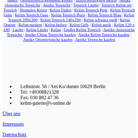
lassen
|
Orientteppich Reparatur kosten
|
Teppichreinigung Berlin
|
Antike
chinesische Teppiche
|
Antike Teppiche
|
Teppich Läufer
|
Teppich Kelim rot
|
Teppich
|
Nomaden Kelim
|
Kelim Türkis
|
Kelim Teppich Pink
|
Kelim Teppich
Grün
|
Kelim Teppich Grau
|
Kelim Teppich Bunt
|
Kelim Teppich Blau
|
Kelim
Teppich 200x300
|
Kelim Teppich 140x200
|
Kelim schwarz weiß
|
Kelim
Orange
|
Kelim modern
|
Kelim Indien
|
Kelim Gelb
|
Kelim antik
|
Kelim 120 x
180
|
Läufer
|
Kelim Läufer
|
Kelim
|
Großer Kelim Teppich
|
Antike chinesische
Teppiche
|
Antike China Teppiche kaufen
|
Antike Kelim Teppiche kaufen
|
Antike Orientteppiche kaufen
|
Antike Teppiche kaufen
Leibnizstr. 56 / Am Ku’damm 10629 Berlin
Tel: +49308821328
Fax: 030 882 47 36
kelim-galerie@t-online.de
Über uns
Impressum
Datenschutz