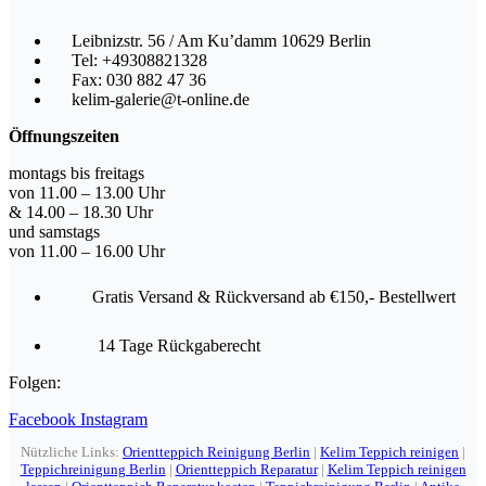
Leibnizstr. 56 / Am Ku’damm 10629 Berlin
Tel: +49308821328
Fax: 030 882 47 36
kelim-galerie@t-online.de
Öffnungszeiten
montags bis freitags
von 11.00 – 13.00 Uhr
& 14.00 – 18.30 Uhr
und samstags
von 11.00 – 16.00 Uhr
Gratis Versand & Rückversand ab €150,- Bestellwert
14 Tage Rückgaberecht
Folgen:
Facebook
Instagram
Nützliche Links:
Orientteppich Reinigung Berlin
|
Kelim Teppich reinigen
|
Teppichreinigung Berlin
|
Orientteppich Reparatur
|
Kelim Teppich reinigen