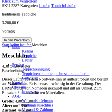
Klick zum Vergrößern
SKU
2287
Kategorien
laeufer
,
Teppich/Läufer
traditionelle Teppiche
3.200,00
€
Vorrätig
In den Warenkorb
Start
kelim
laeufer
Meschkin
Shop
Kelims
Meschkin
Teppiche
Läufer
Service
4,38 x 1,00 Meter
Teppichreinigung
Beschreibung
Teppichreparatur teppichrestauration berlin
Gutachten
Dieser Läufer aus dem Nordwest-Iran ist äußerst robust und besteht
Kontakt
aus Naturfarben. Er ist etwas urwüchsig in der Gestaltung. Der
Über uns
Läufer wurde von Nomaden geknüpft und gilt als Unikat. Zum
Impressum
Einsatz kommen die besten Materialien.
AGB
Widerrufsbelehrung
Größe:
4,38 x 1,00
Haftungsausschluss
Alter:
um 1990
Versand & Zahlung
Zustand:
sehr gut