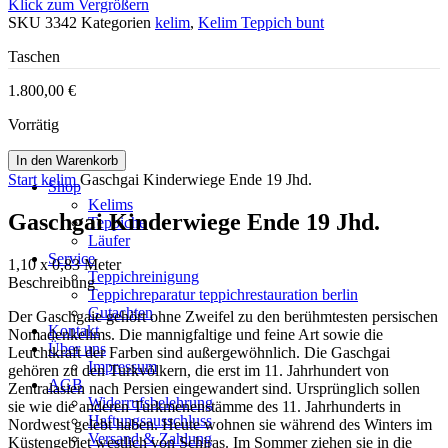
Klick zum Vergrößern
SKU
3342
Kategorien
kelim
,
Kelim Teppich bunt
Taschen
1.800,00
€
Vorrätig
In den Warenkorb
Start
kelim
Gaschgai Kinderwiege Ende 19 Jhd.
Shop
Kelims
Gaschgai Kinderwiege Ende 19 Jhd.
Teppiche
Läufer
Service
1,10 x 0,83 Meter
Teppichreinigung
Beschreibung
Teppichreparatur teppichrestauration berlin
Gutachten
Der Gaschgaie gehört ohne Zweifel zu den berühmtesten persischen
Kontakt
Nomadenkelims. Die mannigfaltige und feine Art sowie die
Über uns
Leuchtkraft der Farben sind außergewöhnlich. Die Gaschgai
Impressum
gehören zu den Turkvölkern, die erst im 11. Jahrhundert von
AGB
Zentralasien nach Persien eingewandert sind. Ursprünglich sollen
Widerrufsbelehrung
sie wie die anderen Turkmenenstämme des 11. Jahrhunderts in
Haftungsausschluss
Nordwest gelebt haben. Heute wohnen sie während des Winters im
Versand & Zahlung
Küstengebiet westlich von Schiras. Im Sommer ziehen sie in die