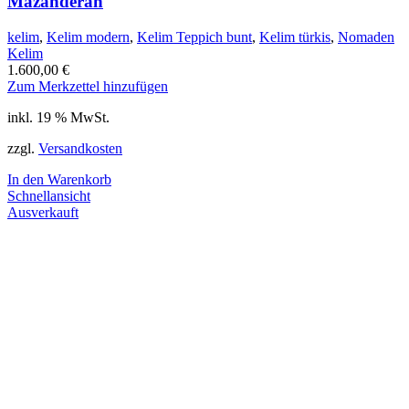
Mazanderan
kelim
,
Kelim modern
,
Kelim Teppich bunt
,
Kelim türkis
,
Nomaden
Kelim
1.600,00
€
Zum Merkzettel hinzufügen
inkl. 19 % MwSt.
zzgl.
Versandkosten
In den Warenkorb
Schnellansicht
Ausverkauft