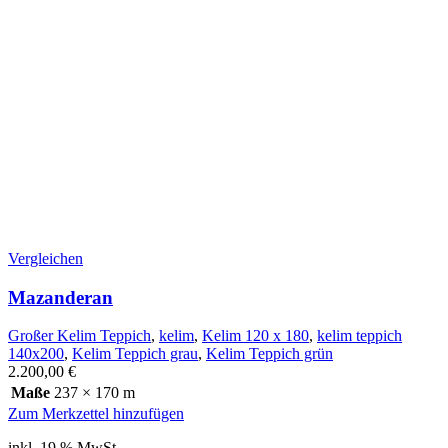
Vergleichen
Mazanderan
Großer Kelim Teppich
,
kelim
,
Kelim 120 x 180
,
kelim teppich
140x200
,
Kelim Teppich grau
,
Kelim Teppich grün
2.200,00
€
Maße
237 × 170 m
Zum Merkzettel hinzufügen
inkl. 19 % MwSt.