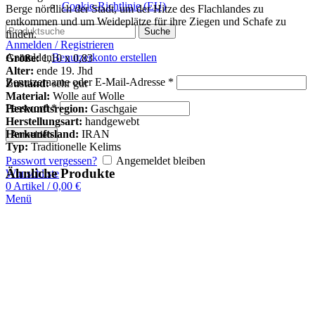
Cookie-Richtlinie (EU)
Berge nördlich der Stadt, um der Hitze des Flachlandes zu
entkommen und um Weideplätze für ihre Ziegen und Schafe zu
Suche
finden.
Anmelden / Registrieren
Anmelden
Benutzerkonto erstellen
Größe:
1,10 x 0,83
Alter:
ende 19. Jhd
Benutzername oder E-Mail-Adresse
*
Zustand:
sehr gut
Material:
Wolle auf Wolle
Password
*
Herkunftsregion:
Gaschgaie
Herstellungsart:
handgewebt
Herkunftsland:
IRAN
Anmelden
Typ:
Traditionelle Kelims
Passwort vergessen?
Angemeldet bleiben
Ähnliche Produkte
Wunschliste
0
Artikel
/
0,00
€
Menü