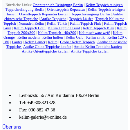
Nützliche Links:
Orientteppich Reinigung Berlin
|
Kelim Teppich reinigen
|
Teppichreinigung Berlin
|
Orientteppich Reparatur
|
Kelim Teppich reinigen
lassen
|
Orientteppich Reparatur kosten
|
Teppichreinigung Berlin
|
Antike
chinesische Teppiche
|
Antike Teppiche
|
Teppich Läufer
|
Teppich Kelim rot
|
Teppich
|
Nomaden Kelim
|
Kelim Türkis
|
Kelim Teppich Pink
|
Kelim Teppich
Grün
|
Kelim Teppich Grau
|
Kelim Teppich Bunt
|
Kelim Teppich Blau
|
Kelim
Teppich 200x300
|
Kelim Teppich 140x200
|
Kelim schwarz weiß
|
Kelim
Orange
|
Kelim modern
|
Kelim Indien
|
Kelim Gelb
|
Kelim antik
|
Kelim 120 x
180
|
Läufer
|
Kelim Läufer
|
Kelim
|
Großer Kelim Teppich
|
Antike chinesische
Teppiche
|
Antike China Teppiche kaufen
|
Antike Kelim Teppiche kaufen
|
Antike Orientteppiche kaufen
|
Antike Teppiche kaufen
Leibnizstr. 56 / Am Ku’damm 10629 Berlin
Tel: +49308821328
Fax: 030 882 47 36
kelim-galerie@t-online.de
Über uns