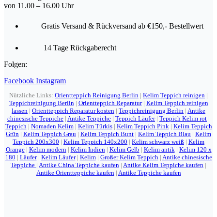
von 11.00 – 16.00 Uhr
Gratis Versand & Rückversand ab €150,- Bestellwert
14 Tage Rückgaberecht
Folgen:
Facebook
Instagram
Nützliche Links:
Orientteppich Reinigung Berlin
|
Kelim Teppich reinigen
|
Teppichreinigung Berlin
|
Orientteppich Reparatur
|
Kelim Teppich reinigen
lassen
|
Orientteppich Reparatur kosten
|
Teppichreinigung Berlin
|
Antike
chinesische Teppiche
|
Antike Teppiche
|
Teppich Läufer
|
Teppich Kelim rot
|
Teppich
|
Nomaden Kelim
|
Kelim Türkis
|
Kelim Teppich Pink
|
Kelim Teppich
Grün
|
Kelim Teppich Grau
|
Kelim Teppich Bunt
|
Kelim Teppich Blau
|
Kelim
Teppich 200x300
|
Kelim Teppich 140x200
|
Kelim schwarz weiß
|
Kelim
Orange
|
Kelim modern
|
Kelim Indien
|
Kelim Gelb
|
Kelim antik
|
Kelim 120 x
180
|
Läufer
|
Kelim Läufer
|
Kelim
|
Großer Kelim Teppich
|
Antike chinesische
Teppiche
|
Antike China Teppiche kaufen
|
Antike Kelim Teppiche kaufen
|
Antike Orientteppiche kaufen
|
Antike Teppiche kaufen