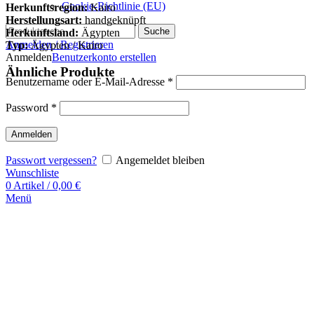
Cookie-Richtlinie (EU)
Herkunftsregion:
Kairo
Herstellungsart:
handgeknüpft
Suche
Herkunftsland:
Ägypten
Anmelden / Registrieren
Typ:
Ägypten / Kairo
Anmelden
Benutzerkonto erstellen
Ähnliche Produkte
Benutzername oder E-Mail-Adresse
*
Password
*
Anmelden
Passwort vergessen?
Angemeldet bleiben
Wunschliste
0
Artikel
/
0,00
€
Menü