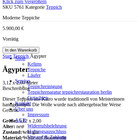
Klick zum Vergrößern
SKU
5761
Kategorie
Teppich
Moderne Teppiche
5.900,00
€
Vorrätig
In den Warenkorb
Start
Teppich
Ägypter
Shop
Kelims
Ägypter
Teppiche
Läufer
Service
3,12 x 2,00 Meter
Teppichreinigung
Beschreibung
Teppichreparatur teppichrestauration berlin
Gutachten
Dieser Teppich aus Kairo wurde traditionell von Meisterinnen
Kontakt
handgeknüpft. Die Wolle wurde nach althergebrachte Weise
Über uns
Gefärbt.
Impressum
AGB
Größe:
3,12 x 2,00
Widerrufsbelehrung
Alter:
neu
Haftungsausschluss
Zustand:
sehr gut
Versand & Zahlung
Material:
Wolle auf Baumwolle