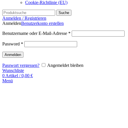
Cookie-Richtlinie (EU)
Suche
Anmelden / Registrieren
Anmelden
Benutzerkonto erstellen
Benutzername oder E-Mail-Adresse
*
Password
*
Anmelden
Passwort vergessen?
Angemeldet bleiben
Wunschliste
0
Artikel
/
0,00
€
Menü