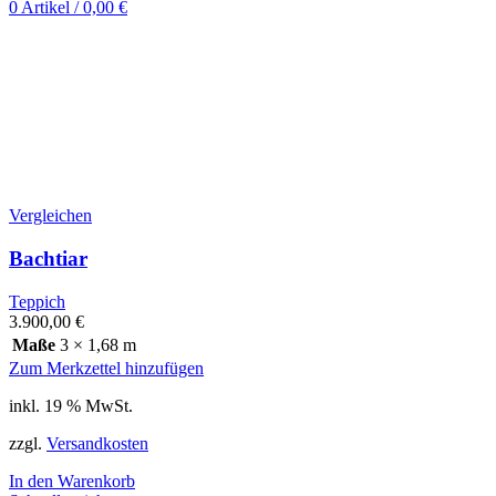
0
Artikel
/
0,00
€
Vergleichen
Bachtiar
Teppich
3.900,00
€
Maße
3 × 1,68 m
Zum Merkzettel hinzufügen
inkl. 19 % MwSt.
zzgl.
Versandkosten
In den Warenkorb