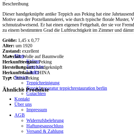
Beschreibung
Dieser handgeknüpfte antike Teppich aus Peking hat eine Jahrtausend
Motive aus der Porzellanmalerei, wie durch typische florale Muster, 
schmutzabweisend. Er hat einen eigenen Fettgehalt, der sie vor Frem
zu einem bestimmten Grad die Luftfeuchtigkeit im Zimmer und dämm
Größe:
1,45 x 0,77
Alter:
um 1920
Zustand:
exzellent
Shop
Material:
Wolle auf Baumwolle
Kelims
Herkunftsregion:
Peking
Teppiche
Herstellungsart:
handgeknüpft
Läufer
Herkunftsland:
CHINA
Service
Typ:
China/Peking
Teppichreinigung
Teppichreparatur teppichrestauration berlin
Ähnliche Produkte
Gutachten
Kontakt
Über uns
Impressum
AGB
Widerrufsbelehrung
Haftungsausschluss
Versand & Zahlung