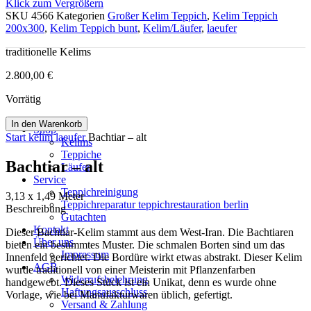
Klick zum Vergrößern
SKU
4566
Kategorien
Großer Kelim Teppich
,
Kelim Teppich
200x300
,
Kelim Teppich bunt
,
Kelim/Läufer
,
laeufer
traditionelle Kelims
2.800,00
€
Vorrätig
In den Warenkorb
Shop
Start
kelim
laeufer
Bachtiar – alt
Kelims
Teppiche
Bachtiar – alt
Läufer
Service
Teppichreinigung
3,13 x 1,49 Meter
Teppichreparatur teppichrestauration berlin
Beschreibung
Gutachten
Kontakt
Dieser Bachtiar-Kelim stammt aus dem West-Iran. Die Bachtiaren
Über uns
bieten ein bestimmtes Muster. Die schmalen Borten sind um das
Impressum
Innenfeld gerichtet. Die Bordüre wirkt etwas abstrakt. Dieser Kelim
AGB
wurde traditionell von einer Meisterin mit Pflanzenfarben
Widerrufsbelehrung
handgewebt. Dieses Stück ist ein Unikat, denn es wurde ohne
Haftungsausschluss
Vorlage, wie bei Manufakturwaren üblich, gefertigt.
Versand & Zahlung