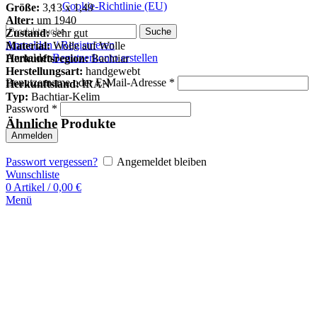
Cookie-Richtlinie (EU)
Größe:
3,13 x 1,49
Alter:
um 1940
Suche
Zustand:
sehr gut
Anmelden / Registrieren
Material:
Wolle auf Wolle
Anmelden
Benutzerkonto erstellen
Herkunftsregion:
Bachtiar
Herstellungsart:
handgewebt
Benutzername oder E-Mail-Adresse
*
Herkunftsland:
IRAN
Typ:
Bachtiar-Kelim
Password
*
Ähnliche Produkte
Anmelden
Passwort vergessen?
Angemeldet bleiben
Wunschliste
0
Artikel
/
0,00
€
Menü