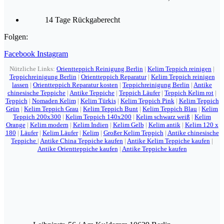
14 Tage Rückgaberecht
Folgen:
Facebook
Instagram
Nützliche Links:
Orientteppich Reinigung Berlin
|
Kelim Teppich reinigen
|
Teppichreinigung Berlin
|
Orientteppich Reparatur
|
Kelim Teppich reinigen
lassen
|
Orientteppich Reparatur kosten
|
Teppichreinigung Berlin
|
Antike
chinesische Teppiche
|
Antike Teppiche
|
Teppich Läufer
|
Teppich Kelim rot
|
Teppich
|
Nomaden Kelim
|
Kelim Türkis
|
Kelim Teppich Pink
|
Kelim Teppich
Grün
|
Kelim Teppich Grau
|
Kelim Teppich Bunt
|
Kelim Teppich Blau
|
Kelim
Teppich 200x300
|
Kelim Teppich 140x200
|
Kelim schwarz weiß
|
Kelim
Orange
|
Kelim modern
|
Kelim Indien
|
Kelim Gelb
|
Kelim antik
|
Kelim 120 x
180
|
Läufer
|
Kelim Läufer
|
Kelim
|
Großer Kelim Teppich
|
Antike chinesische
Teppiche
|
Antike China Teppiche kaufen
|
Antike Kelim Teppiche kaufen
|
Antike Orientteppiche kaufen
|
Antike Teppiche kaufen